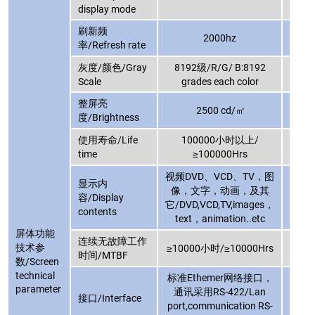
display mode
刷新频
2000hz
率/Refresh rate
灰度/颜色/Gray
8192级/R/G/ B:8192
819
Scale
grades each color
gr
整屏亮
2500 cd/㎡
度/Brightness
使用寿命/Life
100000小时以上/
1
time
≥100000Hrs
视频DVD、VCD、TV，图
视频D
显示内
像，文字，动画，及其
像，
容/Display
它/DVD,VCD,TV,images，
它/DV
contents
text，animation..etc
tex
屏体功能
连续无故障工作
技术参
≥10000小时/≥10000Hrs
≥100
时间/MTBF
数/Screen
technical
标准Ethemer网络接口，
标准E
parameter
通讯采用RS-422/Lan
通讯
接口/Interface
port,communication RS-
port