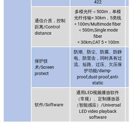
422
多模光纤＜500m，单模
多模
光纤传输< 30km，5类线
光纤传
通信介质，控制
< 100m/Multimode fiber
< 10
距离/Control
＜500m,Single mode
＜5
distance
fiber
< 30km,CAT 5 < 100m
< 3
防潮、防尘、防腐、防静
防潮
电、防雷击，同时具有过
电、
保护技
流、短路、过压、欠压保
流、
术/Screen
护功能/damp-
protect
proof,dust-proof,anti-
proo
static
通用LED视频播放软件
通用
（常规）、定制播放器
（常
软件/Software
（智能感应）/Universal
（智能
LED video playback
LE
software