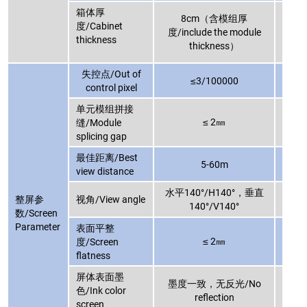
箱体厚
8cm（含模组厚
度/Cabinet
度/include the module
度/i
thickness
thickness）
失控点/Out of
≤3/100000
control pixel
单元模组拼接
≤ 2㎜
缝/Module
splicing gap
最佳距离/Best
5-60m
view distance
水平140°/H140°，垂直
水平1
整屏参
视角/View angle
140°/V140°
数/Screen
Parameter
表面平整
≤ 2㎜
度/Screen
flatness
屏体表面墨
墨度一致，无反光/No
墨度
色/Ink color
reflection
screen