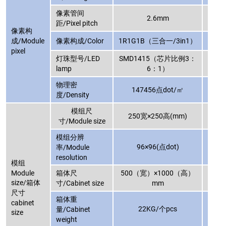
像素管间
2.6mm
距/Pixel pitch
像素构
成/Module
像素构成/Color
1R1G1B（三合一/3in1）
1R1
pixel
灯珠型号/LED
SMD1415（芯片比例3：
SMD
lamp
6：1）
物理密
147456点dot/㎡
1
度/Density
模组尺
250宽×250高(mm)
寸/Module size
模组分辨
96×96(点dot)
率/Module
resolution
模组
Module
箱体尺
500（宽）×1000（高）
500
size/箱体
寸/Cabinet size
mm
尺寸
箱体重
cabinet
22KG/个pcs
量/Cabinet
size
weight