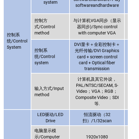
system
softwareandhardware
sof
控制方
与计算机VGA同步（显示
与计
式/Control
器同步)/Sync control
器同步
method
with computer VGA
wi
控制系
统/Control
DVI显卡＋全彩控制卡＋
DV
System
控制系
光纤传输/DVI Graphics
光纤传
统/Control
card + screen control
car
system
card + Optical fiber
ca
transmission
计算机及其它外设，
计
PAL/NTSC/SECAM, S-
PAL
输入方式/Input
Video；VGA；RGB；
Vi
method
Composite Video；SDI
Com
等.
LED驱动/LED
恒流驱动（32
Drive
扫）/1/32scan
电脑显示模
示/Computer
1920x1080