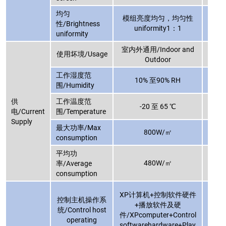
均匀
模组亮度均匀，均匀性
模组
性/Brightness
uniformity1：1
uniformity
室内外通用/Indoor and
室内外
使用坏境/Usage
Outdoor
工作湿度范
10% 至90% RH
围/Humidity
供
工作温度范
-20 至 65 ℃
电/Current
围/Temperature
Supply
最大功率/Max
800W/㎡
consumption
平均功
480W/㎡
率/Average
consumption
XP计算机+控制软件硬件
XP
控制主机操作系
+播放软件及硬
统/Control host
件/XPcomputer+Control
件/XP
operating
softwarehardware+Play
soft